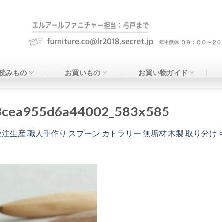
読みもの
お買いもの
お買い物ガイド
3cea955d6a44002_583x585
受注生産 職人手作り スプーン カトラリー 無垢材 木製 取り分け キッ