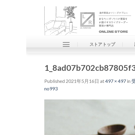
Skip
to
content
ストアトップ
1_8ad07b702cb87805f
Published
2021年5月16日
at
497 × 497
in
no993