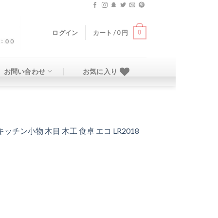
0
ログイン
カート /
0
円
お問い合わせ
お気に入り
チン小物 木目 木工 食卓 エコ LR2018