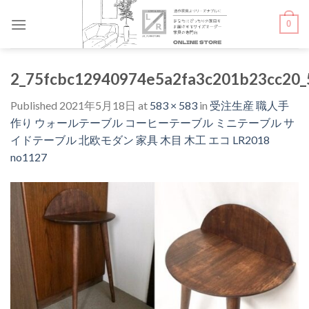
Skip
0
to
content
2_75fcbc12940974e5a2fa3c201b23cc20_
Published
2021年5月18日
at
583 × 583
in
受注生産 職人手
作り ウォールテーブル コーヒーテーブル ミニテーブル サ
イドテーブル 北欧モダン 家具 木目 木工 エコ LR2018
no1127