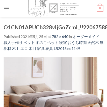
Skip
0
to
content
O1CN01APUCb328vIjGoZcmI_!!2206758
Published
2021年5月25日
at
782 × 640
in
オーダーメイド
職人手作り ベット すのこベット 寝室 おうち時間 天然木 無
垢材 木工 エコ 木目 家具 寝具 LR2018 no1149