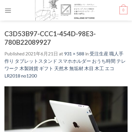
Skip
0
to
content
C3D53B97-CCC1-454D-98E3-
780B22089927
Published
2021年6月21日
at
931 × 588
in
受注生産 職人手
作り タブレットスタンド スマホホルダー おうち時間 テレ
ワーク 木製雑貨 ギフト 天然木 無垢材 木目 木工 エコ
LR2018 no1200