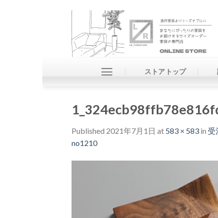
Skip
to
content
ストアトップ
1_324ecb98ffb78e816f
Published
2021年7月1日
at
583 × 583
in
受
no1210