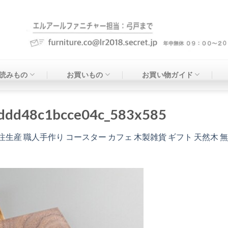
読みもの
お買いもの
お買い物ガイド
ddd48c1bcce04c_583x585
注生産 職人手作り コースター カフェ 木製雑貨 ギフト 天然木 無垢材