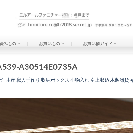
読みもの
お買いもの
お買い物ガイド
A539-A30514E0735A
受注生産 職人手作り 収納ボックス 小物入れ 卓上収納 木製雑貨 ギ