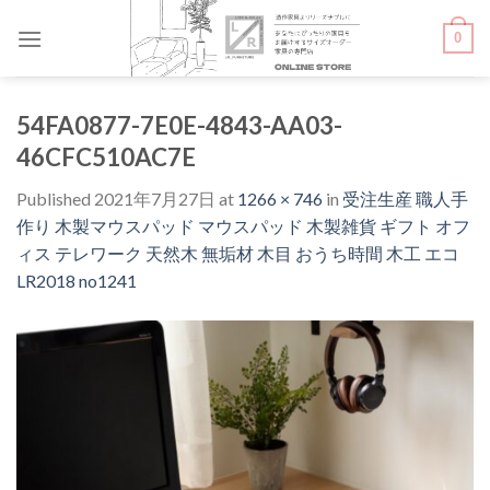
Skip
0
to
content
54FA0877-7E0E-4843-AA03-
46CFC510AC7E
Published
2021年7月27日
at
1266 × 746
in
受注生産 職人手
作り 木製マウスパッド マウスパッド 木製雑貨 ギフト オフ
ィス テレワーク 天然木 無垢材 木目 おうち時間 木工 エコ
LR2018 no1241