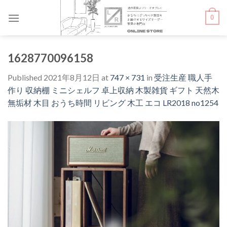
Skip
0
to
content
1628770096158
Published
2021年8月12日
at
747 × 731
in
受注生産 職人手
作り 収納棚 ミニシェルフ 卓上収納 木製雑貨 ギフト 天然木
無垢材 木目 おうち時間 リビング 木工 エコ LR2018 no1254