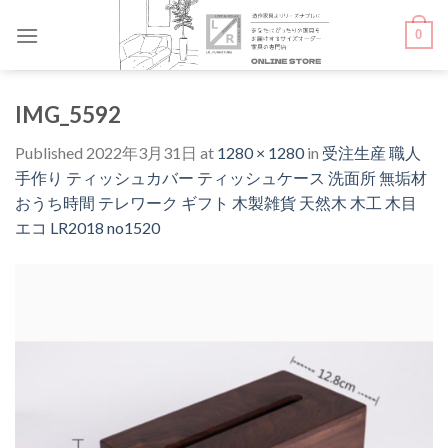
Skip
0
to
content
IMG_5592
Published
2022年3月31日
at
1280 × 1280
in
受注生産 職人
手作り ティッシュカバー ティッシュケース 洗面所 無垢材
おうち時間 テレワーク ギフト 木製雑貨 天然木 木工 木目
エコ LR2018 no1520