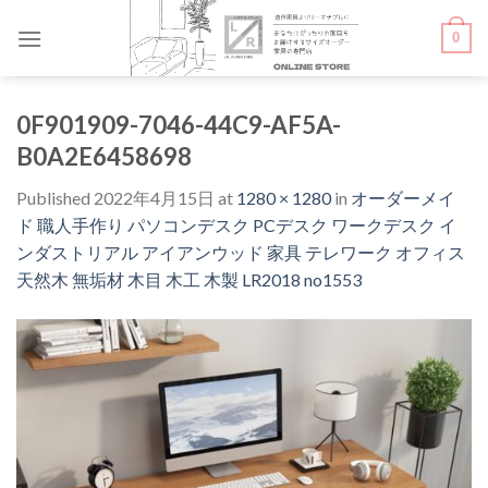
Skip
0
to
content
0F901909-7046-44C9-AF5A-
B0A2E6458698
Published
2022年4月15日
at
1280 × 1280
in
オーダーメイ
ド 職人手作り パソコンデスク PCデスク ワークデスク イ
ンダストリアル アイアンウッド 家具 テレワーク オフィス
天然木 無垢材 木目 木工 木製 LR2018 no1553