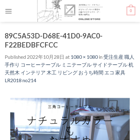
Skip
0
to
content
89C5A53D-D68E-41D0-9AC0-
F22BEDBFCFCC
Published
2022年10月28日
at
1080 × 1080
in
受注生産 職人
手作り コーヒーテーブル ミニテーブル サイドテーブル 机
天然木 インテリア 木工 リビング おうち時間 エコ 家具
LR2018 no214