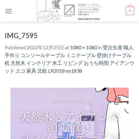
Skip
0
to
content
IMG_7595
Published
2022年12月25日
at
1080 × 1080
in
受注生産 職人
手作り コンソールテーブル ミニテーブル 壁掛けテーブル
机 天然木 インテリア 木工 リビング おうち時間 アイアンウ
ッド エコ 家具 北欧 LR2018 no1838