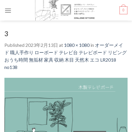
Skip
0
to
content
3
Published
2023年2月13日
at
1080 × 1080
in
オーダーメイ
ド 職人手作り ローボード テレビ台 テレビボード リビング
おうち時間 無垢材 家具 収納 木目 天然木 エコ LR2018
no138