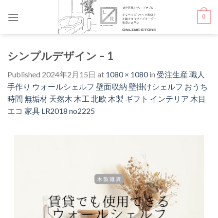
Skip
0
to
content
シンプルデザイン – 1
Published
2024年2月15日
at
1080 × 1080
in
受注生産 職人
手作り ウォールシェルフ 壁面収納 壁掛けシェルフ おうち
時間 無垢材 天然木 木工 北欧 木製 ギフト インテリア 木目
エコ 家具 LR2018 no2225