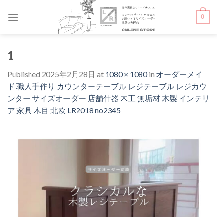
Skip
0
to
content
1
Published
2025年2月28日
at
1080 × 1080
in
オーダーメイ
ド 職人手作り カウンターテーブル レジテーブル レジカウ
ンター サイズオーダー 店舗什器 木工 無垢材 木製 インテリ
ア 家具 木目 北欧 LR2018 no2345