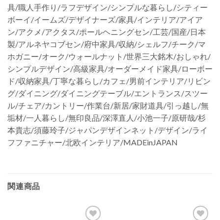
具/職人手作り/ラフデザイン/シンプルな暮らし/シティー
ボーイ/イームズ/デザイナーズ/家具/インテリア/アイア
ン/アクメ/アクタス/ポールヘニングセン/工芸/国産/日本
製/アルネヤコブセン/府中家具/収納/シェルフ/チーク/マ
ホガニー/オーク/ウォールナット/世界三大銘木/おしゃれ/
シンプルデザイン/高級家具/オーダーメイド家具/ローボー
ド/収納家具/丁寧な暮らし/カフェ/男前インテリア/リビン
グ/ダイニング/ダイニングテーブル/エントランス/スツー
ル/チェア/カントリー/作業台/新居/家財道具/引っ越し/無
垢材/一人暮らし/無印良品/深澤直人/小池一子/原研哉/杉
本貴志/須藤玲子/ジャパンデザインネット/デザイン/ライ
フファニチャー/北欧インテリア/MADEinJAPAN
関連商品