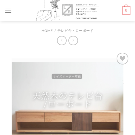
Skip
0
to
content
HOME
/
テレビ台・ローボード
お気
に入
りに
追加