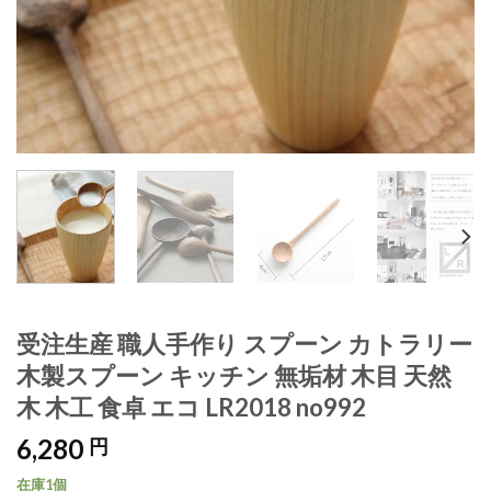
受注生産 職人手作り スプーン カトラリー
木製スプーン キッチン 無垢材 木目 天然
木 木工 食卓 エコ LR2018 no992
6,280
円
在庫1個