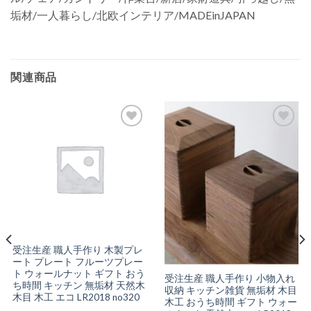
垢材/一人暮らし/北欧インテリア/MADEinJAPAN
関連商品
お気
お気
に入
に入
りに
りに
追加
追加
受注生産 職人手作り 木製プレ
ート プレート フルーツプレー
ト ウォールナット ギフト おう
受注生産 職人手作り 小物入れ
ち時間 キッチン 無垢材 天然木
収納 キッチン雑貨 無垢材 木目
木目 木工 エコ LR2018 no320
木工 おうち時間 ギフト ウォー