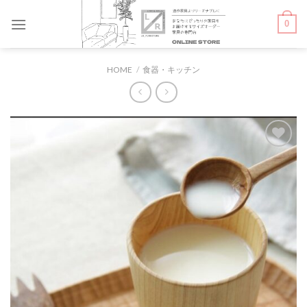
Skip
0
to
content
HOME
/
食器・キッチン
お気
に入
りに
追加