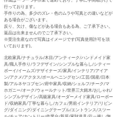
行っております。
手作りの為、多少のズレ・色のムラや写真との違いなどが
ある場合がございます。
反り、欠け、傷などがある場合もある為、ご了承下さい。
返品は出来ませんのでご了承下さい。
※受注生産なので写真はイメージです(写真使用許可を頂
いております)。
北欧家具/ナチュラル/木目/アンティーク/ハンドメイド家
具/職人手作り/ラフデザイン/シンプルな暮らし/シティー
ボーイ/イームズ/デザイナーズ/家具/インテリア/アイア
ン/アクメ/アクタス/ポールヘニングセン/工芸/国産/日本
製/アルネヤコブセン/府中家具/収納/シェルフ/チーク/マ
ホガニー/オーク/ウォールナット/世界三大銘木/おしゃれ/
シンプルデザイン/高級家具/オーダーメイド家具/ローボー
ド/収納家具/丁寧な暮らし/カフェ/男前インテリア/リビン
グ/ダイニング/ダイニングテーブル/エントランス/スツー
ル/チェア/カントリー/作業台/新居/家財道具/引っ越し/無