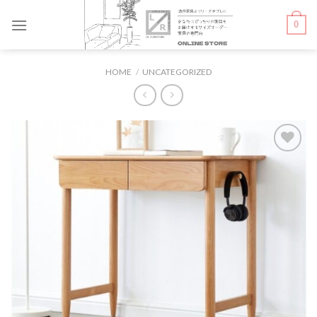
Skip
0
to
content
HOME
/
UNCATEGORIZED
お気
に入
りに
追加