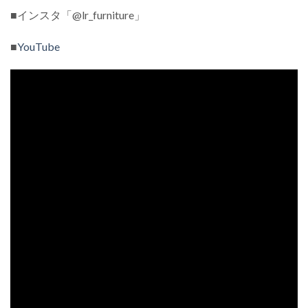
■インスタ「@lr_furniture」
■
YouTube