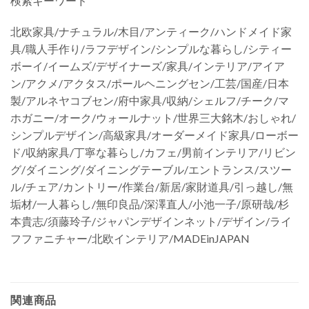
検索キーワード
北欧家具/ナチュラル/木目/アンティーク/ハンドメイド家
具/職人手作り/ラフデザイン/シンプルな暮らし/シティー
ボーイ/イームズ/デザイナーズ/家具/インテリア/アイア
ン/アクメ/アクタス/ポールヘニングセン/工芸/国産/日本
製/アルネヤコブセン/府中家具/収納/シェルフ/チーク/マ
ホガニー/オーク/ウォールナット/世界三大銘木/おしゃれ/
シンプルデザイン/高級家具/オーダーメイド家具/ローボー
ド/収納家具/丁寧な暮らし/カフェ/男前インテリア/リビン
グ/ダイニング/ダイニングテーブル/エントランス/スツー
ル/チェア/カントリー/作業台/新居/家財道具/引っ越し/無
垢材/一人暮らし/無印良品/深澤直人/小池一子/原研哉/杉
本貴志/須藤玲子/ジャパンデザインネット/デザイン/ライ
フファニチャー/北欧インテリア/MADEinJAPAN
関連商品