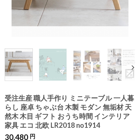
受注生産 職人手作り ミニテーブル 一人暮
らし 座卓 ちゃぶ台 木製 モダン 無垢材 天
然木 木目 ギフト おうち時間 インテリア
家具 エコ 北欧 LR2018 no1914
30,480
円