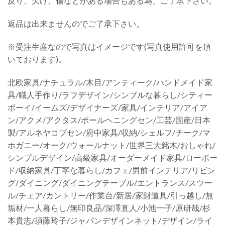
反り、欠け、傷などがある場合もある為、ご了承下さい。
返品は出来ませんのでご了承下さい。
※受注生産なので写真はイメージです(写真使用許可を頂
いております)。
北欧家具/ナチュラル/木目/アンティーク/ハンドメイド家
具/職人手作り/ラフデザイン/シンプルな暮らし/シティー
ボーイ/イームズ/デザイナーズ/家具/インテリア/アイア
ン/アクメ/アクタス/ポールヘニングセン/工芸/国産/日本
製/アルネヤコブセン/府中家具/収納/シェルフ/チーク/マ
ホガニー/オーク/ウォールナット/世界三大銘木/おしゃれ/
シンプルデザイン/高級家具/オーダーメイド家具/ローボー
ド/収納家具/丁寧な暮らし/カフェ/男前インテリア/リビン
グ/ダイニング/ダイニングテーブル/エントランス/スツー
ル/チェア/カントリー/作業台/新居/家財道具/引っ越し/無
垢材/一人暮らし/無印良品/深澤直人/小池一子/原研哉/杉
本貴志/須藤玲子/ジャパンデザインネット/デザイン/ライ