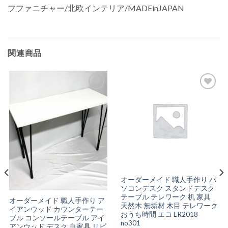
フファニチャー/北欧インテリア/MADEinJAPAN
関連商品
お気
お気
に入
に入
りに
りに
追加
追加
オーダーメイド 職人手作り パ
ソコンデスク スタンドデスク
テーブル テレワーク 机 家具
オーダーメイド 職人手作り ア
天然木 無垢材 木目 テレワーク
イアンウッド カウンターテー
おうち時間 エコ LR2018
ブル コンソールテーブル アイ
no301
アンウッド デスク 白家具 リビ