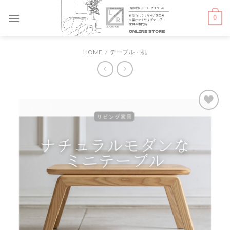
Skip
0
to
content
HOME
/
テーブル・机
お気
に入
りに
追加