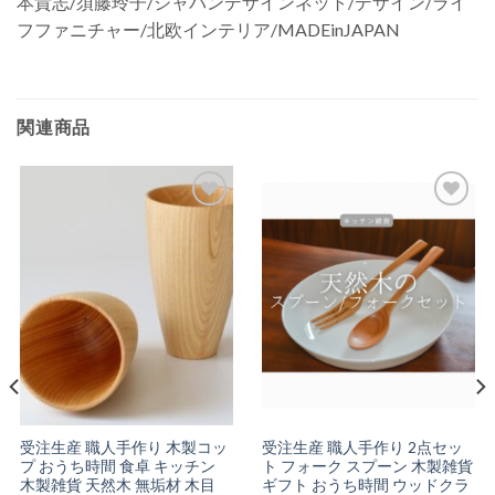
本貴志/須藤玲子/ジャパンデザインネット/デザイン/ライ
フファニチャー/北欧インテリア/MADEinJAPAN
関連商品
お気
お気
に入
に入
りに
りに
追加
追加
受注生産 職人手作り 木製コッ
受注生産 職人手作り 2点セッ
プ おうち時間 食卓 キッチン
ト フォーク スプーン 木製雑貨
木製雑貨 天然木 無垢材 木目
ギフト おうち時間 ウッドクラ