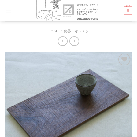
Skip
0
to
content
HOME
/
食器・キッチン
お気
に入
りに
追加