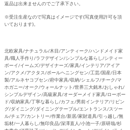
返品は出来ませんのでご了承下さい。
※受注生産なので写真はイメージです(写真使用許可を頂
いております)。
北欧家具/ナチュラル/木目/アンティーク/ハンドメイド家
具/職人手作り/ラフデザイン/シンプルな暮らし/シティー
ボーイ/イームズ/デザイナーズ/家具/インテリア/アイア
ン/アクメ/アクタス/ポールヘニングセン/工芸/国産/日本
製/アルネヤコブセン/府中家具/収納/シェルフ/チーク/マ
ホガニー/オーク/ウォールナット/世界三大銘木/おしゃれ/
シンプルデザイン/高級家具/オーダーメイド家具/ローボー
ド/収納家具/丁寧な暮らし/カフェ/男前インテリア/リビン
グ/ダイニング/ダイニングテーブル/エントランス/スツー
ル/チェア/カントリー/作業台/新居/家財道具/引っ越し/無
垢材/一人暮らし/無印良品/深澤直人/小池一子/原研哉/杉