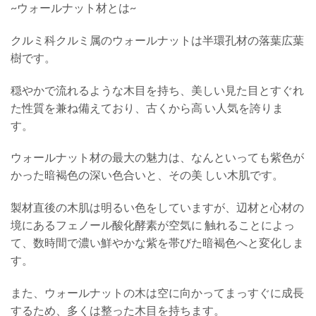
~ウォールナット材とは~
クルミ科クルミ属のウォールナットは半環孔材の落葉広葉
樹です。
穏やかで流れるような木目を持ち、美しい見た目とすぐれ
た性質を兼ね備えており、古くから高 い人気を誇りま
す。
ウォールナット材の最大の魅力は、なんといっても紫色が
かった暗褐色の深い色合いと、その美 しい木肌です。
製材直後の木肌は明るい色をしていますが、辺材と心材の
境にあるフェノール酸化酵素が空気に 触れることによっ
て、数時間で濃い鮮やかな紫を帯びた暗褐色へと変化しま
す。
また、ウォールナットの木は空に向かってまっすぐに成長
するため、多くは整った木目を持ちま
す。