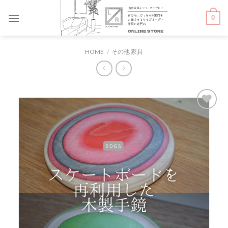
Skip
0
to
content
HOME
/
その他 家具
お気
に入
りに
追加