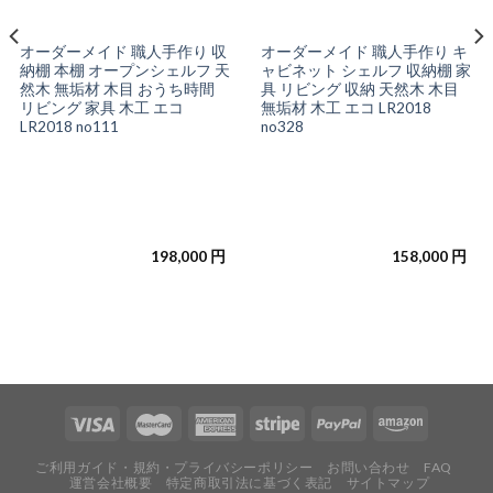
オーダーメイド 職人手作り 収
オーダーメイド 職人手作り キ
納棚 本棚 オープンシェルフ 天
ャビネット シェルフ 収納棚 家
然木 無垢材 木目 おうち時間
具 リビング 収納 天然木 木目
リビング 家具 木工 エコ
無垢材 木工 エコ LR2018
LR2018 no111
no328
198,000
円
158,000
円
ご利用ガイド・規約・プライバシーポリシー
お問い合わせ
FAQ
運営会社概要
特定商取引法に基づく表記
サイトマップ