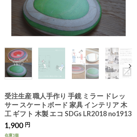
受注生産 職人手作り 手鏡 ミラー ドレッ
サー スケートボード 家具 インテリア 木
工 ギフト 木製 エコ SDGs LR2018 no1913
1,900
円
在庫1個