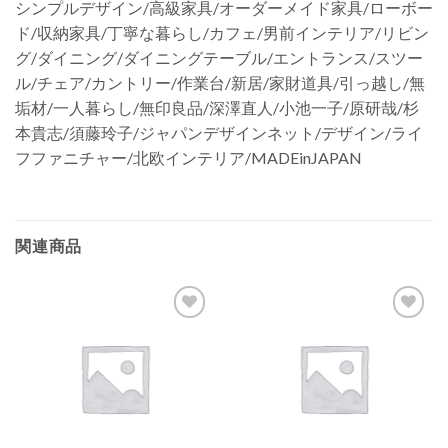
シンプルデザイン/高級家具/オーダーメイド家具/ローボー
ド/収納家具/丁寧な暮らし/カフェ/男前インテリア/リビン
グ/ダイニング/ダイニングテーブル/エントランス/スツー
ル/チェア/カントリー/作業台/新居/家財道具/引っ越し/無
垢材/一人暮らし/無印良品/深澤直人/小池一子/原研哉/杉
本貴志/須藤玲子/ジャパンデザインネット/デザイン/ライ
フファニチャー/北欧インテリア/MADEinJAPAN
関連商品
お気
お気
に入
に入
りに
りに
追加
追加