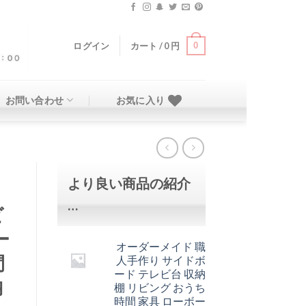
0
ログイン
カート /
0
円
お問い合わせ
お気に入り
より良い商品の紹介
…
ビ
ー
オーダーメイド 職
間
人手作り サイドボ
ード テレビ台 収納
納
棚 リビング おうち
時間 家具 ローボー