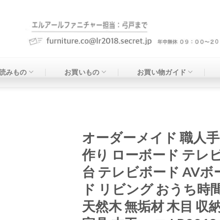
読みもの
お買いもの
お買い物ガイド
オーダーメイド 職人手
作り ローボード テレ
お気
に入
台 テレビボード AVボ
りに
追加
ド リビング おうち時
天然木 無垢材 木目 収