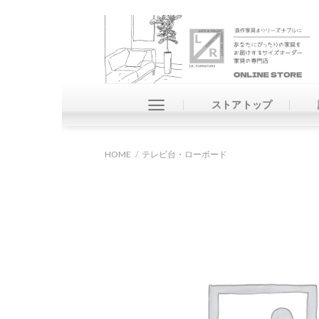
Skip
to
content
ストアトップ
HOME
/
テレビ台・ローボード