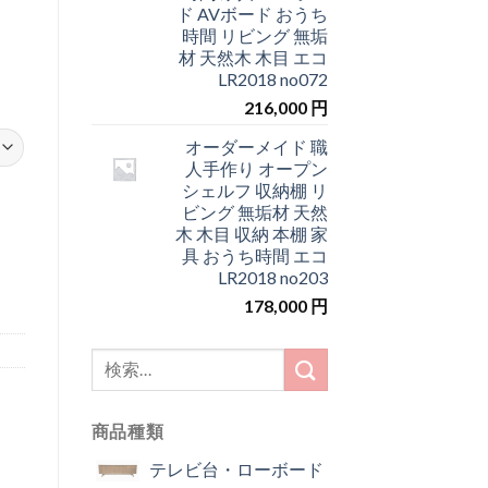
ド AVボード おうち
時間 リビング 無垢
材 天然木 木目 エコ
LR2018 no072
216,000
円
オーダーメイド 職
人手作り オープン
シェルフ 収納棚 リ
ビング 無垢材 天然
木 木目 収納 本棚 家
具 おうち時間 エコ
LR2018 no203
178,000
円
検
索
結
商品種類
果:
テレビ台・ローボード