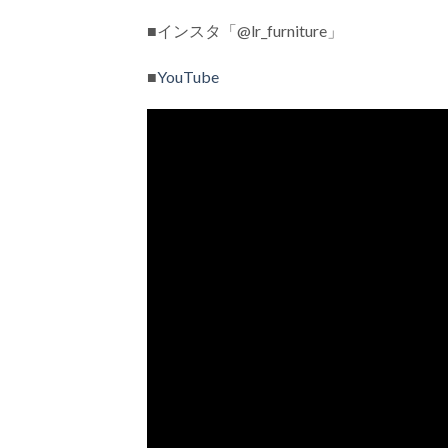
■インスタ「@lr_furniture」
■
YouTube