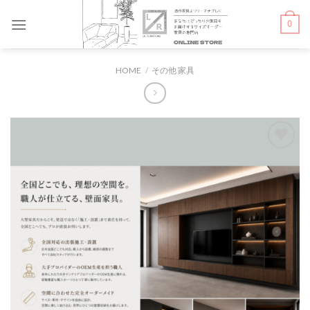
Skip
0
to
content
HOME
/
その他 家具
お気
に入
りに
追加