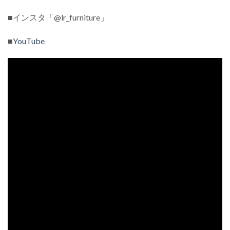
■インスタ「@lr_furniture」
■
YouTube