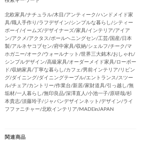
北欧家具/ナチュラル/木目/アンティーク/ハンドメイド家
具/職人手作り/ラフデザイン/シンプルな暮らし/シティー
ボーイ/イームズ/デザイナーズ/家具/インテリア/アイア
ン/アクメ/アクタス/ポールヘニングセン/工芸/国産/日本
製/アルネヤコブセン/府中家具/収納/シェルフ/チーク/マ
ホガニー/オーク/ウォールナット/世界三大銘木/おしゃれ/
シンプルデザイン/高級家具/オーダーメイド家具/ローボー
ド/収納家具/丁寧な暮らし/カフェ/男前インテリア/リビン
グ/ダイニング/ダイニングテーブル/エントランス/スツー
ル/チェア/カントリー/作業台/新居/家財道具/引っ越し/無
垢材/一人暮らし/無印良品/深澤直人/小池一子/原研哉/杉
本貴志/須藤玲子/ジャパンデザインネット/デザイン/ライ
フファニチャー/北欧インテリア/MADEinJAPAN
関連商品