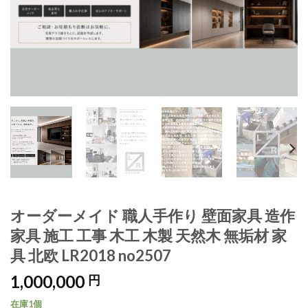
オーダーメイド 職人手作り 壁面家具 造作
家具 施工 工事 木工 木製 天然木 無垢材 家
具 北欧 LR2018 no2507
1,000,000
円
在庫1個