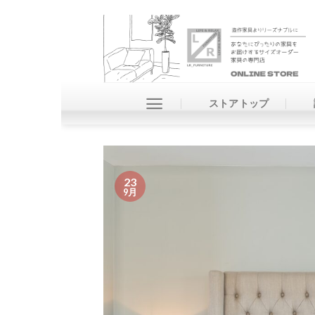
Skip
to
content
ストアトップ
23
9月