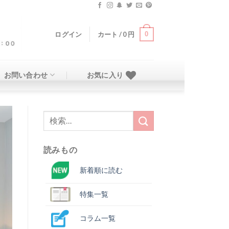
0
ログイン
カート /
0
円
お問い合わせ
お気に入り
検
索
結
読みもの
果:
新着順に読む
特集一覧
コラム一覧