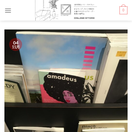
Skip
0
to
content
04
11月