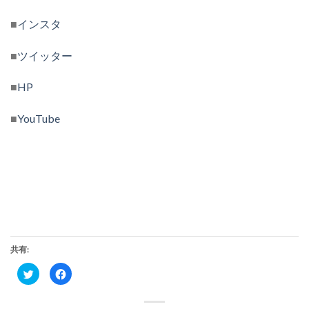
■
インスタ
■
ツイッター
■
HP
■
YouTube
共有:
ク
Facebook
リ
で
ッ
共
ク
有
し
す