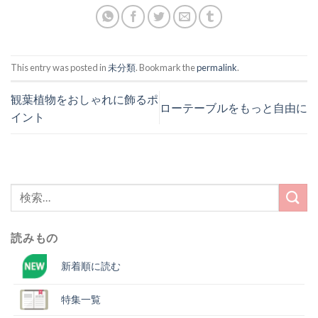
て
る
Twitter
に
で
は
共
ク
有
リ
(新
ッ
し
ク
い
し
This entry was posted in
未分類
. Bookmark the
permalink
.
ウ
て
ィ
く
ン
だ
ド
さ
観葉植物をおしゃれに飾るポ
ウ
い
ローテーブルをもっと自由に
で
(新
イント
開
し
き
い
ま
ウ
す)
ィ
ン
ド
ウ
で
検
開
き
索
ま
す)
結
読みもの
果:
新着順に読む
特集一覧