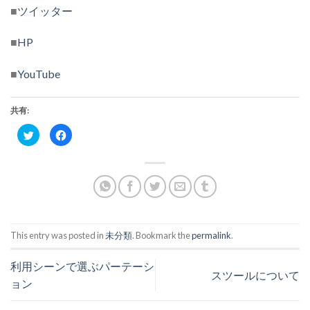
■
ツイッター
■
HP
■
YouTube
共有:
ク
Facebook
リ
で
ッ
共
ク
有
し
す
て
る
Twitter
に
で
は
共
ク
有
リ
(新
ッ
し
ク
い
し
This entry was posted in
未分類
. Bookmark the
permalink
.
ウ
て
ィ
く
ン
だ
ド
さ
利用シーンで選ぶパーテーシ
ウ
い
スツールについて
で
(新
ョン
開
し
き
い
ま
ウ