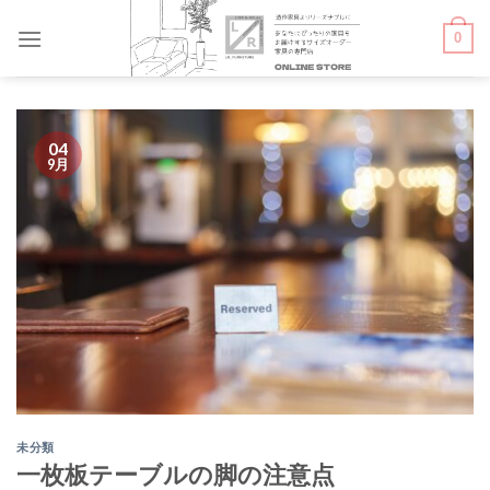
Skip
0
to
content
04
9月
未分類
一枚板テーブルの脚の注意点