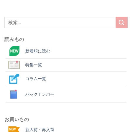
す)
ィ
ン
ド
ウ
で
検
開
き
索
ま
す)
結
読みもの
果:
新着順に読む
特集一覧
コラム一覧
バックナンバー
お買いもの
新入荷・再入荷