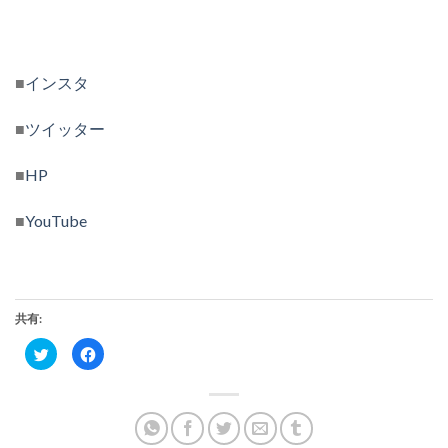
■
インスタ
■
ツイッター
■
HP
■
YouTube
共有:
ク
Facebook
リ
で
ッ
共
ク
有
し
す
て
る
Twitter
に
で
は
共
ク