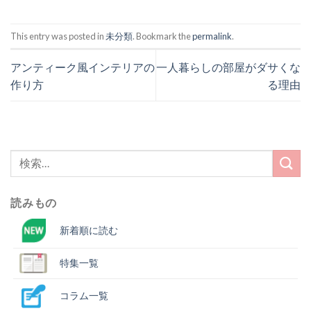
有
リ
(新
ッ
し
ク
い
し
This entry was posted in
未分類
. Bookmark the
permalink
.
ウ
て
ィ
く
ン
だ
ド
さ
アンティーク風インテリアの
一人暮らしの部屋がダサくな
ウ
い
で
(新
作り方
る理由
開
し
き
い
ま
ウ
す)
ィ
ン
ド
ウ
で
検
開
き
索
ま
す)
結
読みもの
果:
新着順に読む
特集一覧
コラム一覧