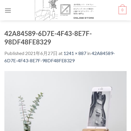
Skip
0
to
content
42A84589-6D7E-4F43-8E7F-
98DF48FE8329
Published
2021年6月27日
at
1241 × 887
in
42A84589-
6D7E-4F43-8E7F-98DF48FE8329