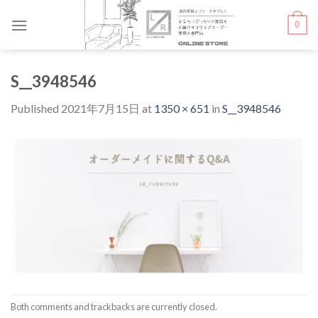
Skip
0
to
content
S__3948546
Published
2021年7月15日
at
1350 × 651
in
S__3948546
Both comments and trackbacks are currently closed.